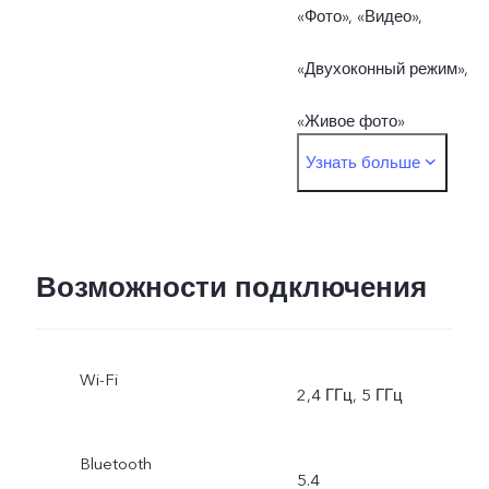
«Фото», «Видео»,
«Двухоконный режим»,
«Живое фото»
Узнать больше
Основная камера: «Ночь»
«Портрет», «Фото»,
«Видео», «50 Мп»,
Возможности подключения
«Панорама»,
Wi-Fi
«Документы»,
2,4 ГГц, 5 ГГц
«Замедленная съемка»,
Bluetooth
5.4
«Интервальная съемка»,