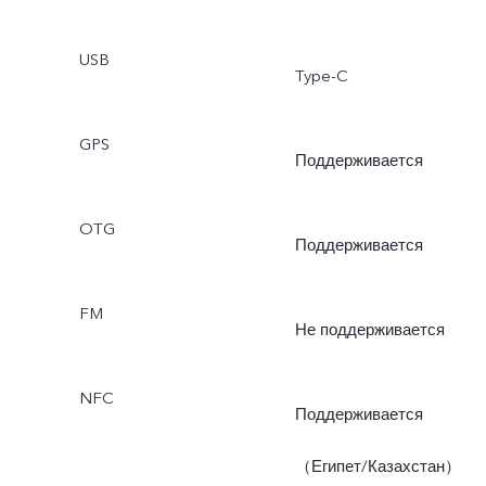
«Суперлуние», «Режим
USB
Type-C
Pro», «Двухоконный
GPS
режим», «Живое фото»
Поддерживается
OTG
Поддерживается
FM
Не поддерживается
NFC
Поддерживается
（Египет/Казахстан）