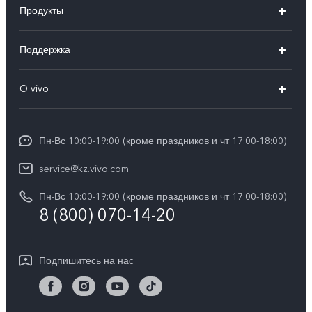
Продукты
X100
Поддержка
V40
FAQs
O vivo
V30 5G
Сервисные центры
Общая информация
V30e 5G
Funtouch OS
Пн-Вс 10:00-19:00 (кроме праздников и чт 17:00-18:00)
Пресс-центр
Y100
IMEI аутентификация
service@kz.vivo.com
Карьера в vivo
Y28
Обновление системы
Пн-Вс 10:00-19:00 (кроме праздников и чт 17:00-18:00)
Юридическая информация
Y18
8 (800) 070-14-20
Запрос хода ремонта
О нас
Y17s
Инструкции по гарантии vivo
Центр конфиденциальности vivo
Подпишитесь на нас
Y36
Стабильность
TWS 3e