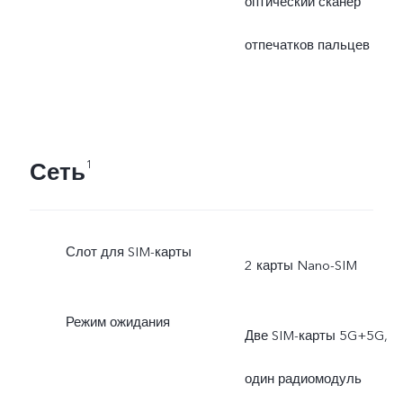
оптический сканер
отпечатков пальцев
Сеть
1
Слот для SIM-карты
2 карты Nano-SIM
Режим ожидания
Две SIM-карты 5G+5G,
один радиомодуль