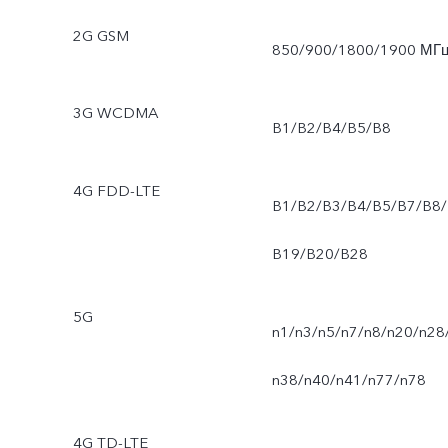
2G GSM
850/900/1800/1900 МГ
3G WCDMA
B1/B2/B4/B5/B8
4G FDD-LTE
B1/B2/B3/B4/B5/B7/B8/
B19/B20/B28
5G
n1/n3/n5/n7/n8/n20/n28
n38/n40/n41/n77/n78
4G TD-LTE