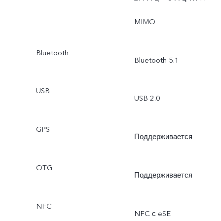
Таймлапс, Видео, DOC,
MIMO
Панорама,
Bluetooth
Bluetooth 5.1
Профессиональный
режим и т.д.
USB
USB 2.0
GPS
Поддерживается
OTG
Поддерживается
NFC
NFC с eSE