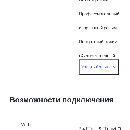
Профессиональный
спортивный режим,
Портретный режим
(Художественный
Узнать больше
портрет, AI Makeup,
Фотофильтры и т.д.),
Стикеры дополненной
Возможности подключения
реальности, Замедленна
Wi-Fi
съёмка, Живые фото,
2.4 ГГц + 5 ГГц Wi-Fi