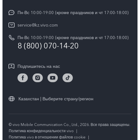
Общая информация
V30e 5G
Funtouch OS
Пн-Вс 10:00-19:00 (кроме праздников и чт 17:00-18:00)
Пресс-центр
Y100
IMEI аутентификация
service@kz.vivo.com
Карьера в vivo
Y28
Обновление системы
Пн-Вс 10:00-19:00 (кроме праздников и чт 17:00-18:00)
Юридическая информация
Y18
8 (800) 070-14-20
Запрос хода ремонта
О нас
Y17s
Инструкции по гарантии vivo
Центр конфиденциальности vivo
Подпишитесь на нас
Y36
Стабильность
TWS 3e
Все модели
Казахстан | Выберите страну/регион
© vivo Mobile Communication Co., Ltd., 2026. Все права защищены.
Политика конфиденциальности vivo
|
Политика vivo в отношении файлов cookie
|