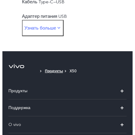
Кабель Type-C—USB
Адаптер питания USB
Узнать больше
Скрепка для извлечения SIM-лотка
Защитный чехол
Защитная пленка (нанесена)
Продукты
X50
Продукты
X100
Поддержка
V40
FAQs
O vivo
V30 5G
Сервисные центры