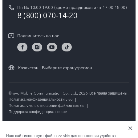
Y28
Обновление системы
Пн-Вс 10:00-19:00 (кроме праздников и чт 17:00-18:00)
Юридическая информация
Y18
8 (800) 070-14-20
Запрос хода ремонта
О нас
Y17s
Инструкции по гарантии vivo
Центр конфиденциальности vivo
Подпишитесь на нас
Y36
Стабильность
TWS 3e
Все модели
Казахстан | Выберите страну/регион
© vivo Mobile Communication Co., Ltd., 2026. Все права защищены.
Политика конфиденциальности vivo
|
Политика vivo в отношении файлов cookie
|
Поддержка конфиденциальности
Наш сайт использует файлы cookie для повышения удобства