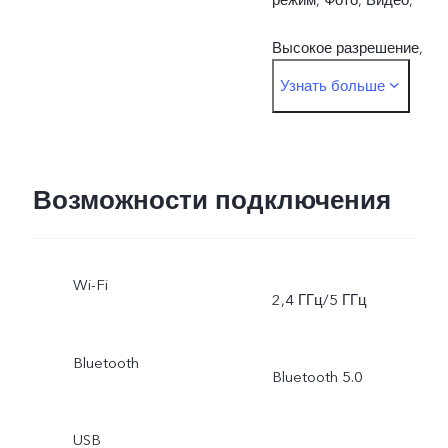
Высокое разрешение,
Узнать больше
Панорамный режим,
Живое фото,
Замедленная съёмка,
Возможности подключения
Таймлапс,
Wi-Fi
Профессиональный
2,4 ГГц/5 ГГц
режим, Документы
Bluetooth
Bluetooth 5.0
USB