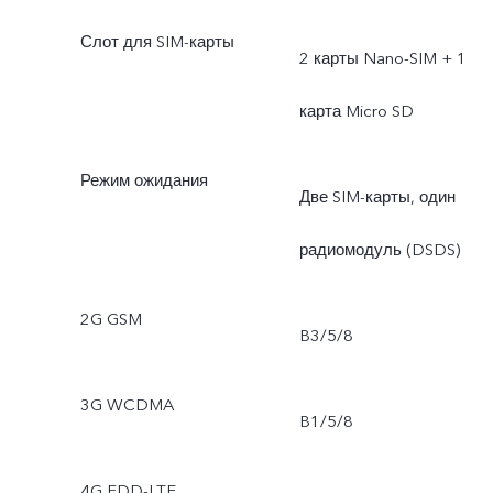
Слот для SIM-карты
2 карты Nano-SIM + 1
карта Micro SD
Режим ожидания
Две SIM-карты, один
радиомодуль (DSDS)
2G GSM
B3/5/8
3G WCDMA
B1/5/8
4G FDD-LTE