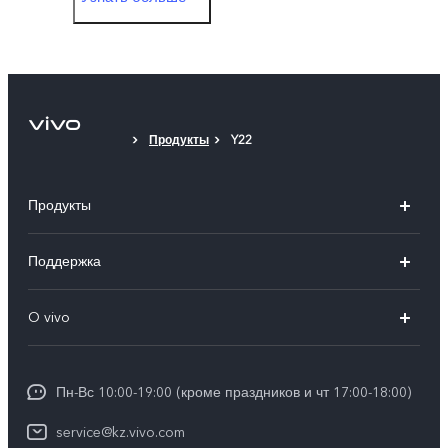
Защитный чехол
Защитная пленка (нанесена)
* сведения о технологии CDMA не представлены в
Продукты
Y22
рекламных материалах
Продукты
X100
Поддержка
V40
FAQs
O vivo
V30 5G
Сервисные центры
Общая информация
V30e 5G
Funtouch OS
Пн-Вс 10:00-19:00 (кроме праздников и чт 17:00-18:00)
Пресс-центр
Y100
IMEI аутентификация
service@kz.vivo.com
Карьера в vivo