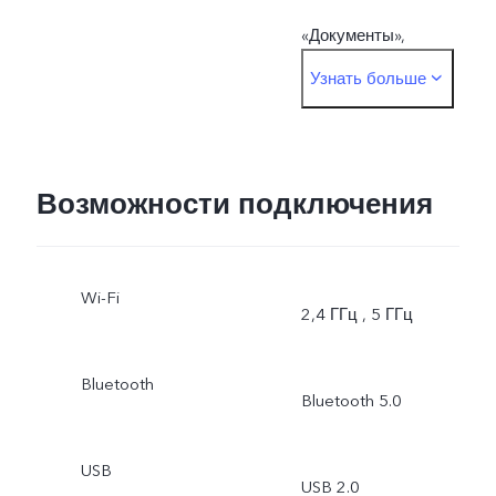
«Документы»,
Узнать больше
«Замедленная съемка»,
«Интервальная съемка»,
«Режим Pro», «Живое
Возможности подключения
фото»
Wi-Fi
Фронтальная камера:
2,4 ГГц , 5 ГГц
«Ночь», «Портрет»,
Bluetooth
Bluetooth 5.0
«Фото», «Видео», «Живое
фото»
USB
USB 2.0