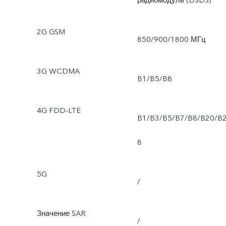
радиомодуль (DSDS)
2G GSM
850/900/1800 МГц
3G WCDMA
B1/B5/B8
4G FDD-LTE
B1/B3/B5/B7/B8/B20/B
8
5G
/
Значение SAR
/