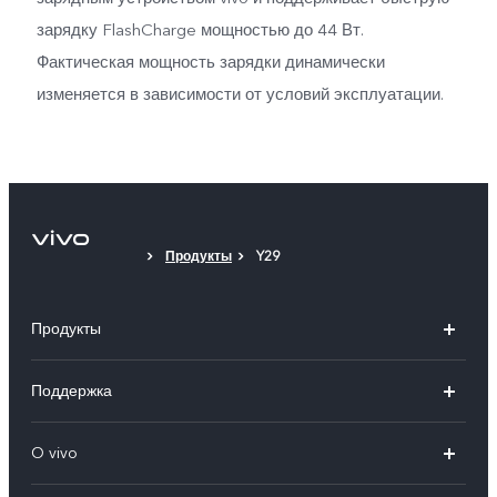
зарядку FlashCharge мощностью до 44 Вт.
Фактическая мощность зарядки динамически
изменяется в зависимости от условий эксплуатации.
Продукты
Y29
Продукты
X100
Поддержка
V40
FAQs
O vivo
V30 5G
Сервисные центры
Общая информация