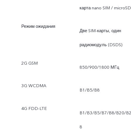
карта nano SIM / microSD
Режим ожидания
Две SIM-карты, один
радиомодуль (DSDS)
2G GSM
850/900/1800 МГц
3G WCDMA
B1/B5/B8
4G FDD-LTE
B1/B3/B5/B7/B8/B20/B
8