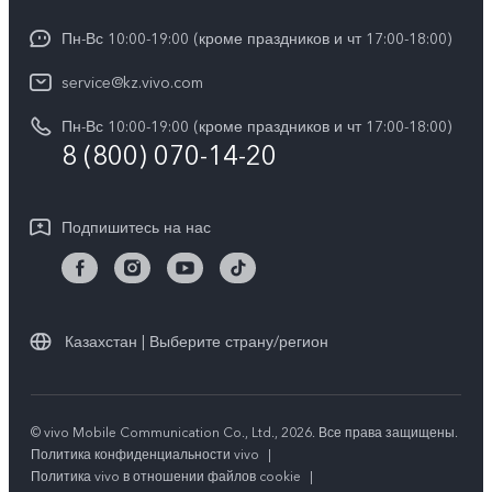
V30e 5G
Funtouch OS
Пн-Вс 10:00-19:00 (кроме праздников и чт 17:00-18:00)
Пресс-центр
Y100
IMEI аутентификация
service@kz.vivo.com
Карьера в vivo
Y28
Обновление системы
Пн-Вс 10:00-19:00 (кроме праздников и чт 17:00-18:00)
Юридическая информация
Y18
8 (800) 070-14-20
Запрос хода ремонта
О нас
Y17s
Инструкции по гарантии vivo
Центр конфиденциальности vivo
Подпишитесь на нас
Y36
Стабильность
TWS 3e
Все модели
Казахстан | Выберите страну/регион
© vivo Mobile Communication Co., Ltd., 2026. Все права защищены.
Политика конфиденциальности vivo
|
Политика vivo в отношении файлов cookie
|