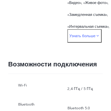
«Видео», «Живое фото»,
«Замедленная съемка»,
«Интервальная съемка»,
Узнать больше
«Режим Pro», «Панорама»
«Документы», «50 Мп»,
«Двухоконный
Возможности подключения
режим»Фронтальная
Wi-Fi
камера: «Фото», «Ночь»,
2,4 ГГц / 5 ГГц
«Портрет», «Видео»,
Bluetooth
Bluetooth 5.0
«Живое фото»,