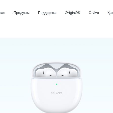
ная
Продукты
Поддержка
OriginOS
O vivo
Қа
V70 5G
X300 Pro
Новинка
Новинка