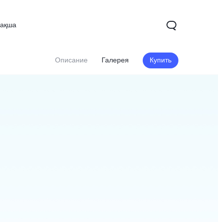
зақша
Описание
Галерея
Купить
X200
X200 FE
V60
Новинка
Новинка