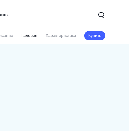
зақша
исание
Галерея
Характеристики
Купить
X200
X200 FE
V60
Новинка
Новинка