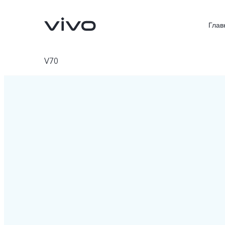
Глав
V70
X300 FE
V70 FE
Новинка
Новинка