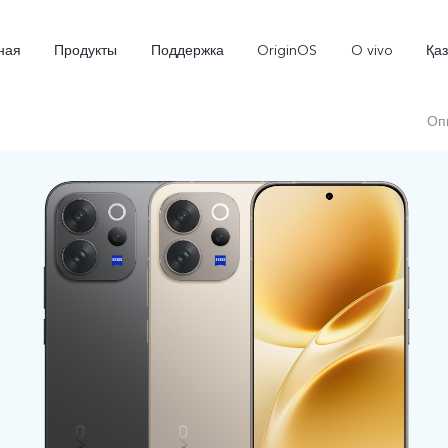
ная
Продукты
Поддержка
OriginOS
O vivo
Қа
Оп
V70 5G
X300 Pro
Новинка
Новинка