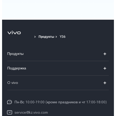
Продукты
Y36
Продукты
X100
Поддержка
V40
FAQs
O vivo
V30 5G
Сервисные центры
Общая информация
V30e 5G
Funtouch OS
Пн-Вс 10:00-19:00 (кроме праздников и чт 17:00-18:00)
Пресс-центр
Y100
IMEI аутентификация
service@kz.vivo.com
Карьера в vivo