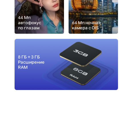
44 Мп
aвтофокус
64 Мп ночная
по глазам
камера с OIS
8 ГБ + 3 ГБ
Расширение
RAM