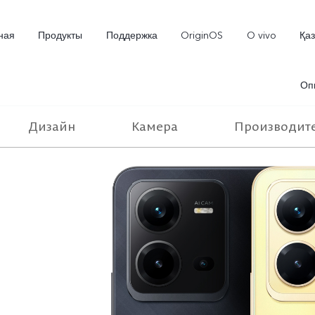
ная
Продукты
Поддержка
OriginOS
O vivo
Қа
Оп
Дизайн
Камера
Производит
V70 5G
X300 Pro
Новинка
Новинка