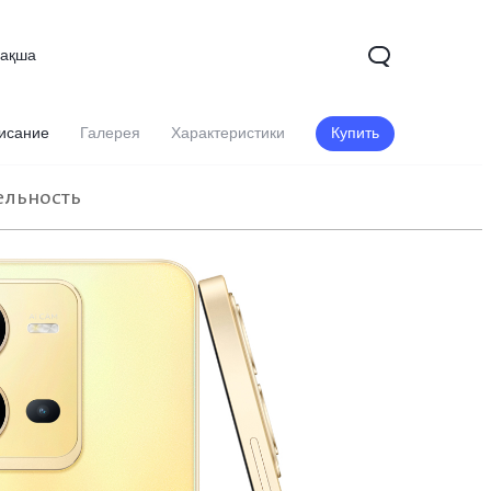
зақша
исание
Галерея
Характеристики
Купить
ельность
X200
X200 FE
V60
Новинка
Новинка