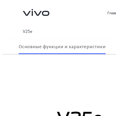
Глав
V25e
Основные функции и характеристики
X300 FE
V70 FE
Новинка
Новинка