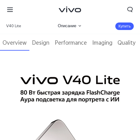
V40 Lite
Описание
Купить
Галерея
Overview
Design
Performance
Imaging
Quality
Характеристики