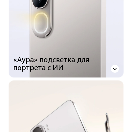
«Аура» подсветка для
портрета с ИИ