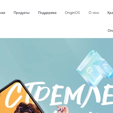
ная
Продукты
Поддержка
OriginOS
O vivo
Қа
Оп