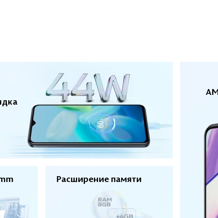
AM
ядка
omm
Расширение памяти