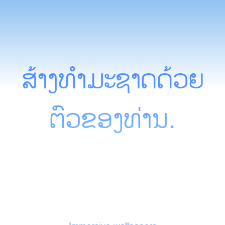
ສ້າງທໍາມະຊາດດ້ວຍ
ຕົວຂອງທ່ານ.