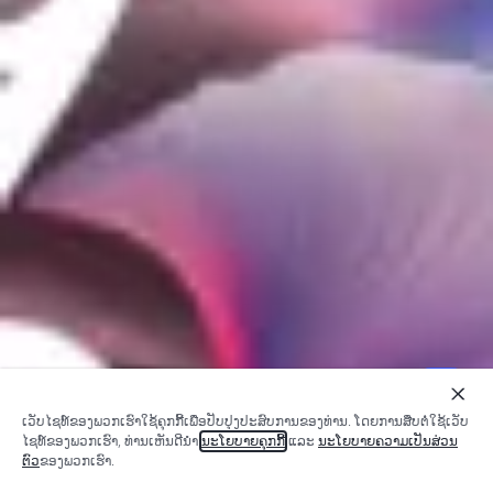
ເວັບ​ໄຊ​ທ໌​ຂອງ​ພວກ​ເຮົາ​ໃຊ້​ຄຸກ​ກີ້​ເພື່ອ​ປັບ​ປຸງ​ປະ​ສົບ​ການ​ຂອງ​ທ່ານ. ໂດຍ​ການ​ສືບ​ຕໍ່​ໃຊ້​ເວັບ​
ໄຊ​ທ໌​ຂອງ​ພວກ​ເຮົາ, ທ່ານ​ເຫັນ​ດີ​ນຳ
​ນະ​ໂຍ​ບາຍ​ຄຸກ​ກີ້
​ແລະ
ນະ​ໂຍ​ບາຍ​ຄວາມ​ເປັນ​ສ່ວນ​
ຕົວ
​ຂອງ​ພວກ​ເຮົາ.