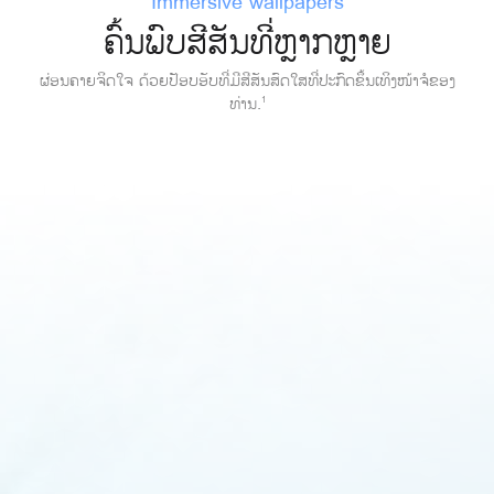
Immersive wallpapers
ຄົ້ນພົບສີສັນທີ່ຫຼາກຫຼາຍ
ຜ່ອນຄາຍຈິດໃຈ ດ້ວຍປັອບອັບທີ່ມີສີສັນສົດໃສທີ່ປະກົດຂຶ້ນເທິງໜ້າຈໍຂອງ
ທ່ານ.
1