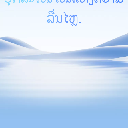
ລື່ນໄຫຼ.