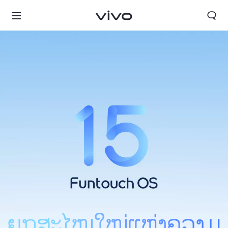
ປະເທດລາວ | ເລືອກປະເທດ/ພາກພື້ນ
ຍຸກສະໄໝໃໝ່ແຫ່ງຄວາມ