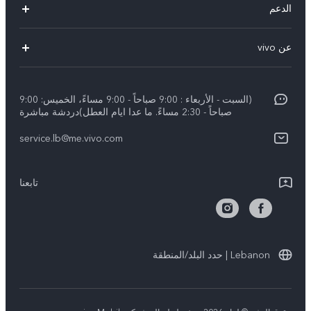
الدعم
V29 Lite
الاسئلة الشائعة
عن vivo
Y27s
مركز خدمات
معلومات عن الشركة
Y18
Funtouch OS
(السبت - الأربعاء : 9:00 صباحاً - 9:00 مساءً، الخميس: 9:00
الأخبار
Y03
صباحاً - 2:30 مساءً. ما عدا ايام العطل)دردشة مباشرة
مصادقة IMEI
الإشعارات القانونية
كل الموديلات
service.lb@me.vivo.com
تحديثات النظام
نبذة عنا
تعلیمات الضمان
تابعنا
مركز الخصوصية لدى vivo
بيان الخصوصية بشأن خدمة العملاء
الاستدامة
Lebanon | حدد البلد/المنطقة