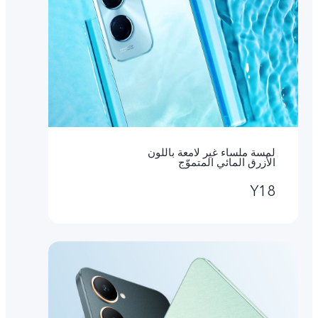
لمسة ملساء غير لامعة باللون
الأزرق المائي المتموّج
Y18