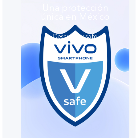
Una protección
única en México
Descubre v.safe