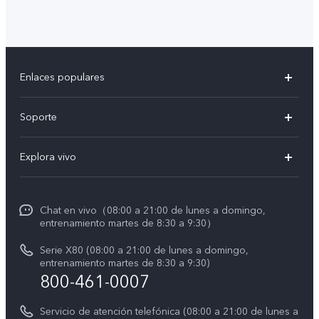
Enlaces populares
X300 Pro
Soporte
V60 Lite 5G
T&C v.safe
Explora vivo
Y29
Funtouch OS
Noticias
Y05
Centro de servicio
Chat en vivo（08:00 a 21:00 de lunes a domingo,
La vida en vivo
entrenamiento martes de 8:30 a 9:30）
Autenticación de IMEI
Acerca de nosotros
Serie X80 (08:00 a 21:00 de lunes a domingo,
Consulta el Precio de los Repuestos
entrenamiento martes de 8:30 a 9:30)
Avisos legales
800-461-0007
Manual de usuario
Sostenibilidad
Servicio de atención telefónica (08:00 a 21:00 de lunes a