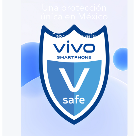
Una protección
única en México
Descubre v.safe