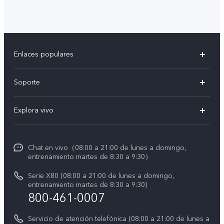
Enlaces populares
X300 Pro
Soporte
V60 Lite 5G
T&C v.safe
Explora vivo
Y29
Funtouch OS
Noticias
Y05
Centro de servicio
Chat en vivo（08:00 a 21:00 de lunes a domingo,
La vida en vivo
entrenamiento martes de 8:30 a 9:30）
Autenticación de IMEI
Acerca de nosotros
Serie X80 (08:00 a 21:00 de lunes a domingo,
Consulta el Precio de los Repuestos
entrenamiento martes de 8:30 a 9:30)
Avisos legales
800-461-0007
Manual de usuario
Sostenibilidad
Servicio de atención telefónica (08:00 a 21:00 de lunes a