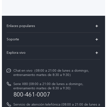
Enlaces populares
X300 Pro
Soporte
V60 Lite 5G
T&C v.safe
Explora vivo
Y29
Funtouch OS
Noticias
Y05
Centro de servicio
Chat en vivo（08:00 a 21:00 de lunes a domingo,
La vida en vivo
entrenamiento martes de 8:30 a 9:30）
Autenticación de IMEI
Acerca de nosotros
Serie X80 (08:00 a 21:00 de lunes a domingo,
Consulta el Precio de los Repuestos
entrenamiento martes de 8:30 a 9:30)
Avisos legales
800-461-0007
Manual de usuario
Sostenibilidad
Servicio de atención telefónica (08:00 a 21:00 de lunes a