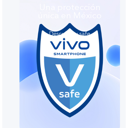
Una protección
única en México
Descubre v.safe