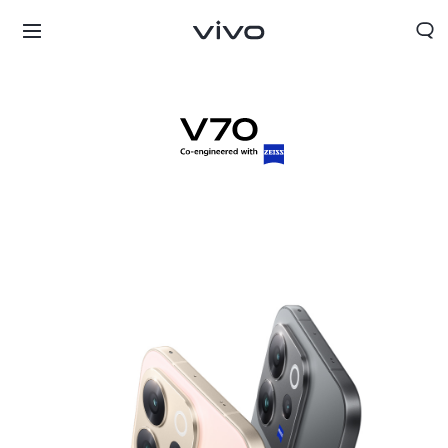
Nicaragua | Seleccione país/región