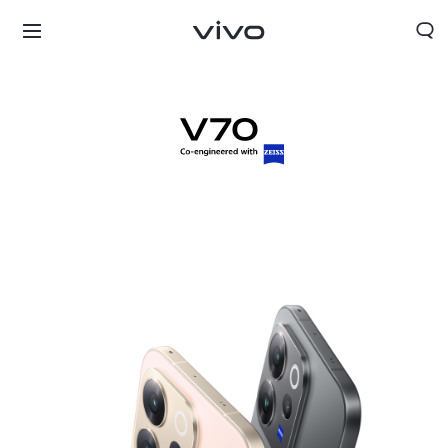
Nicaragua | Seleccione país/región