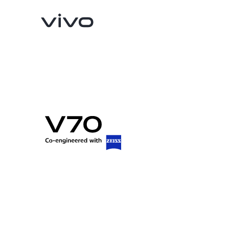
Y05e
V70 FE
nuevo
nuevo