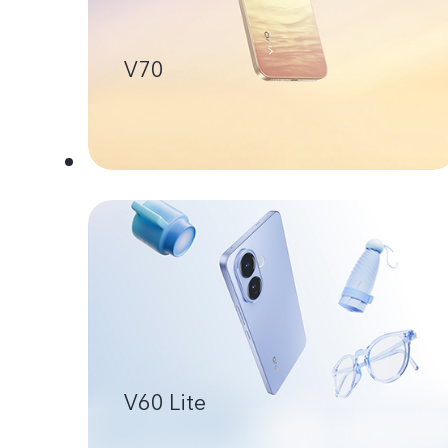
V70
V60 Lite