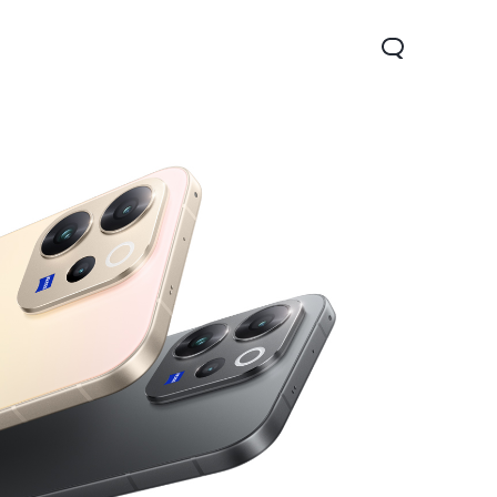
 Lite
Y11d
nuevo
nuevo