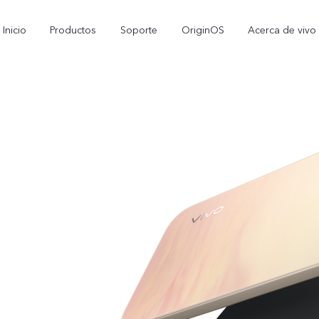
Inicio
Productos
Soporte
OriginOS
Acerca de vivo
V70
Y05
V60
nuevo
nuevo