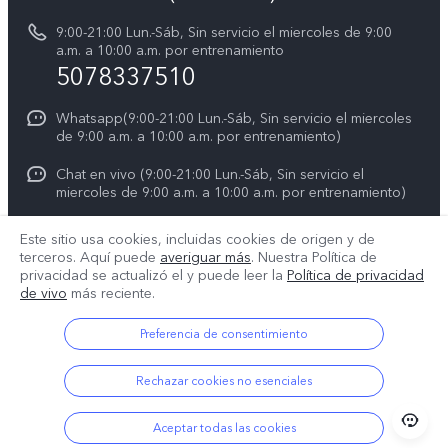
Declaración de privacidad para Servicio
9:00-21:00 Lun.-Sáb, Sin servicio el miercoles de 9:00
a.m. a 10:00 a.m. por entrenamiento
Consulta el Precio de los Repuestos
5078337510
Whatsapp(9:00-21:00 Lun.-Sáb, Sin servicio el miercoles
de 9:00 a.m. a 10:00 a.m. por entrenamiento)
Chat en vivo (9:00-21:00 Lun.-Sáb, Sin servicio el
miercoles de 9:00 a.m. a 10:00 a.m. por entrenamiento)
service@pa.vivo.com
Este sitio usa cookies, incluidas cookies de origen y de
terceros. Aquí puede
averiguar más
. Nuestra Política de
privacidad se actualizó el
y puede leer la
Política de privacidad
de vivo
más reciente.
Panama | Seleccione país/región
Preferencia de consentimiento
© 2025 vivo Mobile Communication Co., Ltd. Todos los derechos
Rechazar cookies no esenciales
reservados.
Política de privacidad
|
Política de cookies
|
Soporte de privacidad
Aceptar todas las cookies