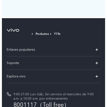
Productos
Y19s
Enlaces populares
V50
Soporte
V50 Lite
Centro de servicio
Explora vivo
Y19s
Verificación de IMEI
Avisos legales
Manual de usuario
9:00-21:00 Lun.-Sáb, Sin servicio el miercoles de 9:00
Acerca de nosotros
a.m. a 10:00 a.m. por entrenamiento
Instrucciones de la garantía de vivo
8001117（Toll free）
Centro de privacidad de vivo