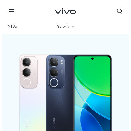
Y19s
Galería
Visión general
Especificaciones
Panama | Seleccione país/región