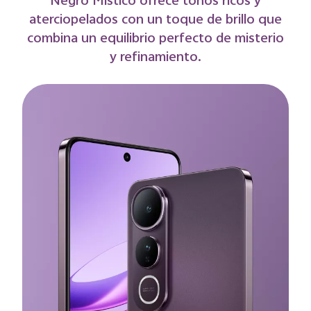
gracia. Dorado Titanio captura la calidez
dorada del atardecer, resplandeciendo con
una elegancia discreta y un acabado
premium.