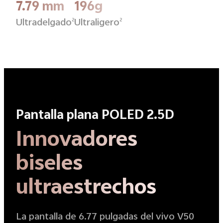
7.79 mm
196g
Ultradelgado
Ultraligero
2
2
Pantalla plana POLED 2.5D
Innovadores
biseles
ultraestrechos
La pantalla de 6.77 pulgadas del vivo V50