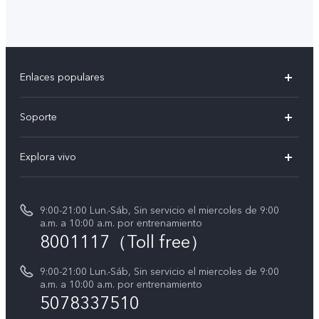
Enlaces populares
V50
Soporte
V50 Lite
Centro de servicio
Explora vivo
Y19s
Verificación de IMEI
Avisos legales
Manual de usuario
9:00-21:00 Lun.-Sáb, Sin servicio el miercoles de 9:00
Acerca de nosotros
a.m. a 10:00 a.m. por entrenamiento
Instrucciones de la garantía de vivo
8001117（Toll free）
Centro de privacidad de vivo
Declaración de privacidad para Servicio
9:00-21:00 Lun.-Sáb, Sin servicio el miercoles de 9:00
a.m. a 10:00 a.m. por entrenamiento
Consulta el Precio de los Repuestos
5078337510