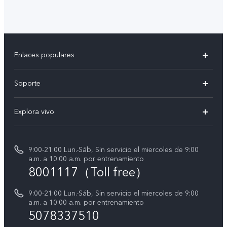
Enlaces populares
V50
Soporte
V50 Lite
Centro de servicio
Explora vivo
Y19s
Verificación de IMEI
Avisos legales
Manual de usuario
9:00-21:00 Lun.-Sáb, Sin servicio el miercoles de 9:00
Acerca de nosotros
a.m. a 10:00 a.m. por entrenamiento
Instrucciones de la garantía de vivo
8001117（Toll free）
Centro de privacidad de vivo
Declaración de privacidad para Servicio
9:00-21:00 Lun.-Sáb, Sin servicio el miercoles de 9:00
a.m. a 10:00 a.m. por entrenamiento
Consulta el Precio de los Repuestos
5078337510