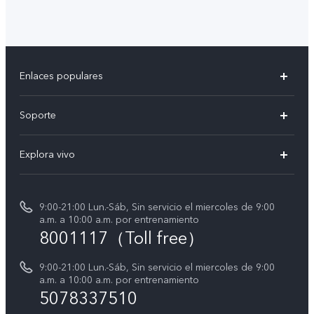
Enlaces populares
V50
Soporte
V50 Lite
Centro de servicio
Explora vivo
Y19s
Verificación de IMEI
Avisos legales
Manual de usuario
9:00-21:00 Lun.-Sáb, Sin servicio el miercoles de 9:00
Acerca de nosotros
a.m. a 10:00 a.m. por entrenamiento
Instrucciones de la garantía de vivo
8001117（Toll free）
Centro de privacidad de vivo
Declaración de privacidad para Servicio
9:00-21:00 Lun.-Sáb, Sin servicio el miercoles de 9:00
a.m. a 10:00 a.m. por entrenamiento
Consulta el Precio de los Repuestos
5078337510