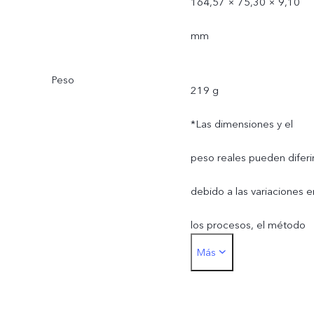
164,57 × 75,30 × 9,10
mm
Peso
219 g
*Las dimensiones y el
peso reales pueden diferi
debido a las variaciones e
los procesos, el método
Más
de medición y el suminist
de materiales.