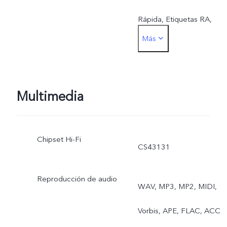
Rápida, Etiquetas RA,
Más
Micropelícula, Superluna,
Documento Ultra HD,
Modo Astro, Modo
Multimedia
Deportes Profesionales,
Chipset Hi-Fi
Exposición larga,
CS43131
Exposición doble, Video
Reproducción de audio
WAV, MP3, MP2, MIDI,
de vista doble, Retrato de
Vorbis, APE, FLAC, ACC
Grupo con IA