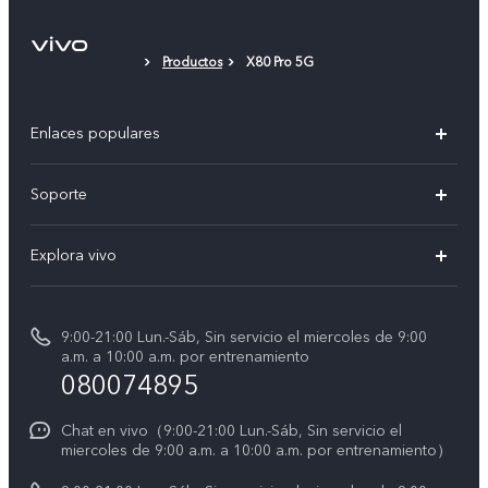
Membrana protectora (aplicada)
Productos
X80 Pro 5G
Tarjeta de garantía
Enlaces populares
V50
Soporte
V60 Lite 5G
Funtouch OS
Explora vivo
Y39 5G
Centro de servicio
Noticias
Autenticación de IMEI
9:00-21:00 Lun.-Sáb, Sin servicio el miercoles de 9:00
La vida en vivo
a.m. a 10:00 a.m. por entrenamiento
Consulta el Precio de los Repuestos
080074895
Avisos legales
Actualización del sistema
Acerca de nosotros
Chat en vivo（9:00-21:00 Lun.-Sáb, Sin servicio el
miercoles de 9:00 a.m. a 10:00 a.m. por entrenamiento）
Manual del usuario
Sostenibilidad