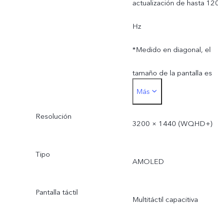
actualización de hasta 12
medida que cambia la
Hz
situación y está sujeta al
*Medido en diagonal, el
uso real.
tamaño de la pantalla es
Más
de 6,78 pulgadas en el
Resolución
rectángulo completo. El
3200 × 1440 (WQHD+)
área de visualización real
Tipo
AMOLED
es ligeramente más
pequeña.
Pantalla táctil
Multitáctil capacitiva