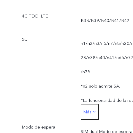
4G TDD_LTE
B38/B39/B40/B41/B42
5G
n1/n2/n3/n5/n7/n8/n20/
28/n38/n40/n41/n66/n7
/n78
*n2 solo admite SA.
*La funcionalidad de la re
Más
en vivo está sujeta a la
Modo de espera
disponibilidad de la red de
SIM dual Modo de espera