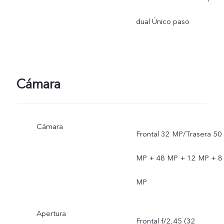
operador, el soporte de
dual Único paso
infraestructura y la versión
de software del teléfono
Cámara
móvil.
Cámara
Frontal 32 MP/Trasera 50
MP + 48 MP + 12 MP + 8
MP
Apertura
Frontal f/2,45 (32