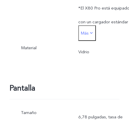
*El X80 Pro está equipad
con un cargador estándar
Más
vivo (adaptador
Material
FlashCharge de 20 V/4 A)
Vidrio
y admite hasta 80 W. El
FlashCharge inalámbrico
Pantalla
admite hasta 50 W. La
potencia de carga real se
Tamaño
6,78 pulgadas, tasa de
ajusta dinámicamente a