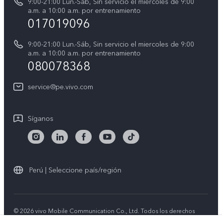
9:00-21:00 Lun.-Sáb, Sin servicio el miercoles de 9:00
Progreso de la reparación
a.m. a 10:00 a.m. por entrenamiento
Centro de privacidad de vivo
017019096
Instrucciones de la garantía de vivo
Accesibilidad
9:00-21:00 Lun.-Sáb, Sin servicio el miercoles de 9:00
Declaración de privacidad de vivo
a.m. a 10:00 a.m. por entrenamiento
080078368
service@pe.vivo.com
Síganos
Perú | Seleccione país/región
© 2026 vivo Mobile Communication Co., Ltd. Todos los derechos
reservados.