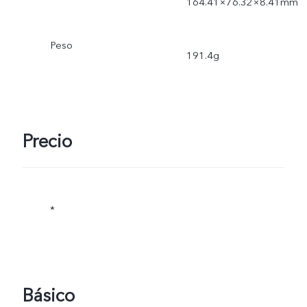
164.41×76.32×8.41mm
Peso
191.4g
Precio
*
Básico