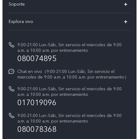
Soporte
V60 Lite 5G
Funtouch OS
Explora vivo
Y39 5G
Centro de servicio
Noticias
Autenticación de IMEI
9:00-21:00 Lun.-Sáb, Sin servicio el miercoles de 9:00
La vida en vivo
a.m. a 10:00 a.m. por entrenamiento
Consulta el Precio de los Repuestos
080074895
Avisos legales
Actualización del sistema
Acerca de nosotros
Chat en vivo（9:00-21:00 Lun.-Sáb, Sin servicio el
miercoles de 9:00 a.m. a 10:00 a.m. por entrenamiento）
Manual del usuario
Sostenibilidad
9:00-21:00 Lun.-Sáb, Sin servicio el miercoles de 9:00
Progreso de la reparación
a.m. a 10:00 a.m. por entrenamiento
Centro de privacidad de vivo
017019096
Instrucciones de la garantía de vivo
Accesibilidad
9:00-21:00 Lun.-Sáb, Sin servicio el miercoles de 9:00
Declaración de privacidad de vivo
a.m. a 10:00 a.m. por entrenamiento
080078368