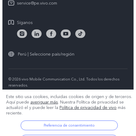
service@pe.vivo.com
Síganos
Perú | Seleccione país/región
© 2026 vivo Mobile Communication Co., Ltd. Todos los derechos
reservados.
Política de privacidad
|
Política de cookies
|
Soporte de privacidad
Este sitio usa cookies, incluidas cookies de origen y de terceros.
Aquí puede
averiguar más
. Nuestra Política de privacidad se
actualizó el
y puede leer la
Política de privacidad de vivo
más
reciente.
Preferencia de consentimiento