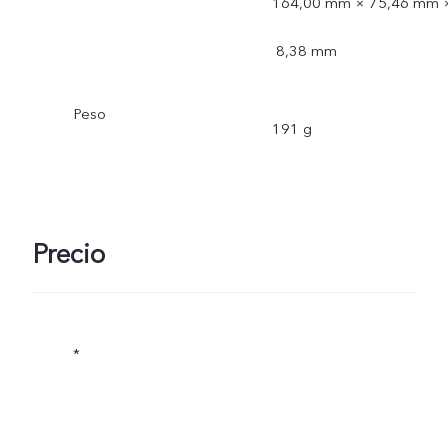
164,00 mm × 75,46 mm 
8,38 mm
Peso
191 g
Precio
*