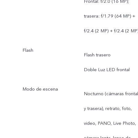
Frontal: f/2.0 (16 MP);
trasera: f/1.79 (64 MP) +
f/2.4 (2 MP) + f/2.4 (2 MP
Flash
Flash trasero
Doble Luz LED frontal
Modo de escena
Nocturno (cámaras fronta
y trasera), retrato, foto,
video, PANO, Live Photo,
cámara lenta, lapso de