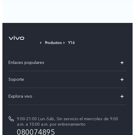
Productos
Y16
Enlaces populares
V50
Soporte
V60 Lite 5G
Funtouch OS
Explora vivo
Y39 5G
Centro de servicio
Noticias
Autenticación de IMEI
9:00-21:00 Lun.-Sáb, Sin servicio el miercoles de 9:00
La vida en vivo
a.m. a 10:00 a.m. por entrenamiento
Consulta el Precio de los Repuestos
080074895
Avisos legales