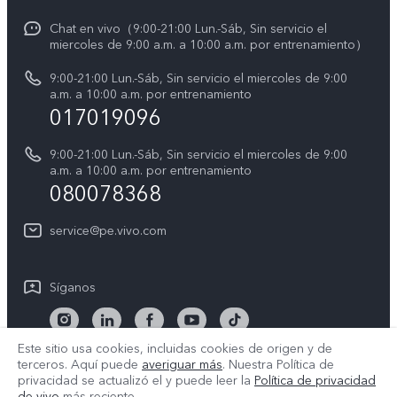
Actualización del sistema
Acerca de nosotros
Chat en vivo（9:00-21:00 Lun.-Sáb, Sin servicio el
miercoles de 9:00 a.m. a 10:00 a.m. por entrenamiento）
Manual del usuario
Sostenibilidad
9:00-21:00 Lun.-Sáb, Sin servicio el miercoles de 9:00
Progreso de la reparación
a.m. a 10:00 a.m. por entrenamiento
Centro de privacidad de vivo
017019096
Instrucciones de la garantía de vivo
Accesibilidad
9:00-21:00 Lun.-Sáb, Sin servicio el miercoles de 9:00
Declaración de privacidad de vivo
a.m. a 10:00 a.m. por entrenamiento
080078368
service@pe.vivo.com
Síganos
Este sitio usa cookies, incluidas cookies de origen y de
terceros. Aquí puede
averiguar más
. Nuestra Política de
Perú | Seleccione país/región
privacidad se actualizó el
y puede leer la
Política de privacidad
de vivo
más reciente.