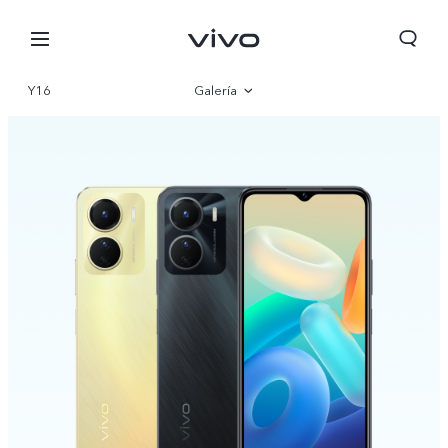
Y16
Galería
Visión general
Especificaciones
Perú | Seleccione país/región