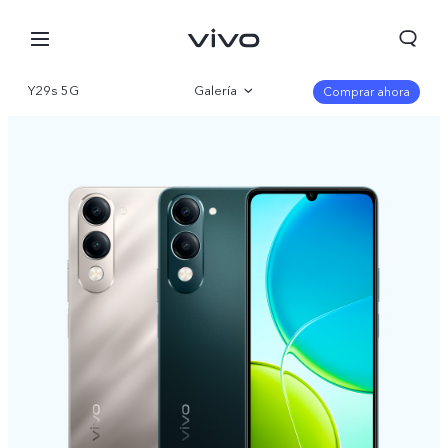
Y29s 5G
Galería
Comprar ahora
Visión general
Especificaciones