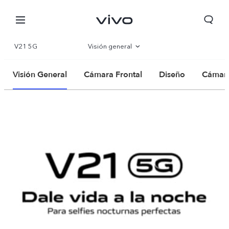
V21 5G
Visión general
Galería
Visión General
Cámara Frontal
Diseño
Cámara
Especificaciones
Perú | Seleccione país/región