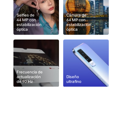
Selfies de
Cámara de
44 MP con
64 MP con
estabilización
estabilización
óptica
óptica
Frecuencia de
actualización
Diseño
de 90 Hz
ultrafino