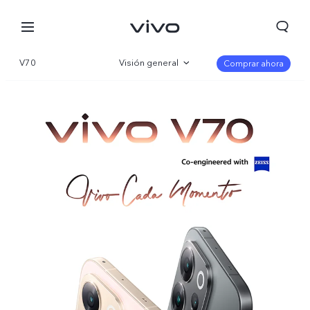
V70
Visión general
Comprar ahora
Galería
Especificaciones
Perú | Seleccione país/región