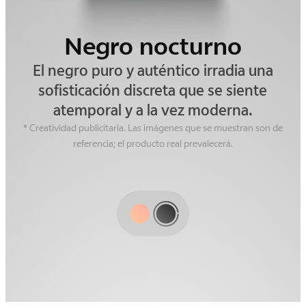
Dorado amanecer
Negro nocturno
Captura la hora más mágica del cielo.
El negro puro y auténtico irradia una
Este acabado se funde con la suave y
sofisticación discreta que se siente
atemporal y a la vez moderna.
cautivadora luz del atardecer,
inspirando ensoñaciones románticas.
* Creatividad publicitaria. Las imágenes que se muestran son de
referencia; el producto real prevalecerá.