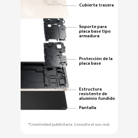
Cubierta trasera
Soporte para
placa base tipo
armadura
Protección de la
placa base
Estructura
resistente de
aluminio fundido
Pantalla
*Creatividad publicitaria. Consulta el uso real.