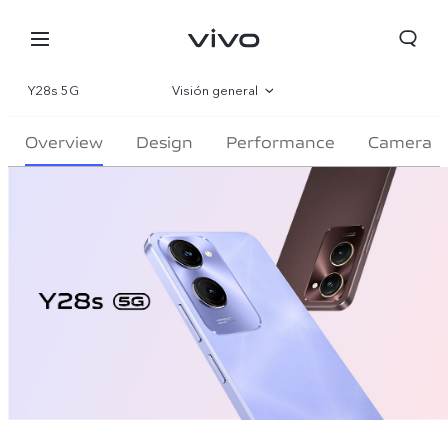
Y28s 5G
Visión general
Galería
Overview
Design
Performance
Camera
Especificaciones
Perú | Seleccione país/región