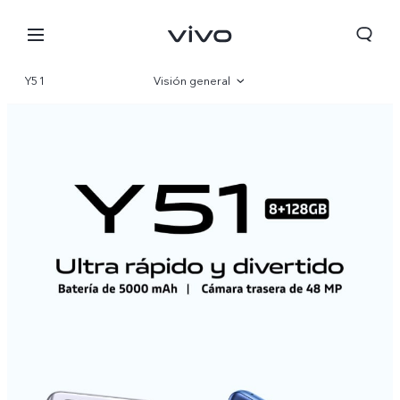
Y51
Visión general
Galería
Especificaciones
Perú | Seleccione país/región