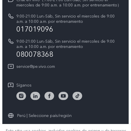
miercoles de 9:00 a.m. a 10:00 a.m. por entrenamiento）
Manual del usuario
Sostenibilidad
9:00-21:00 Lun.-Sáb, Sin servicio el miercoles de 9:00
Progreso de la reparación
a.m. a 10:00 a.m. por entrenamiento
Centro de privacidad de vivo
017019096
Instrucciones de la garantía de vivo
Accesibilidad
9:00-21:00 Lun.-Sáb, Sin servicio el miercoles de 9:00
Declaración de privacidad de vivo
a.m. a 10:00 a.m. por entrenamiento
080078368
service@pe.vivo.com
Síganos
Perú | Seleccione país/región
Este sitio usa cookies, incluidas cookies de origen y de terceros.