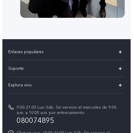
Enlaces populares
V50
Soporte
V60 Lite 5G
Funtouch OS
Explora vivo
Y39 5G
Centro de servicio
Noticias
Autenticación de IMEI
9:00-21:00 Lun.-Sáb, Sin servicio el miercoles de 9:00
La vida en vivo
a.m. a 10:00 a.m. por entrenamiento
Consulta el Precio de los Repuestos
080074895
Avisos legales
Actualización del sistema
Acerca de nosotros
Chat en vivo（9:00-21:00 Lun.-Sáb, Sin servicio el