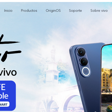
Inicio
Productos
OriginOS
Soporte
Sobre vivo
V70 FE
Y21 5G
Y1
nuevo