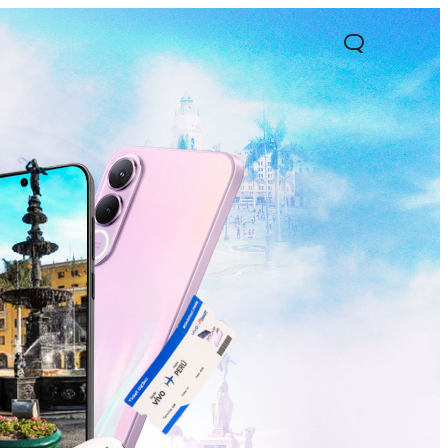
1 5G
Y05
Y31 5G
nuevo