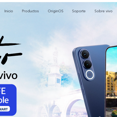
Inicio
Productos
OriginOS
Soporte
Sobre vivo
V70 FE
Y21 5G
Y1
nuevo