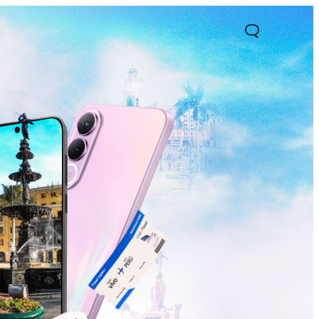
1 5G
Y05
Y31 5G
nuevo