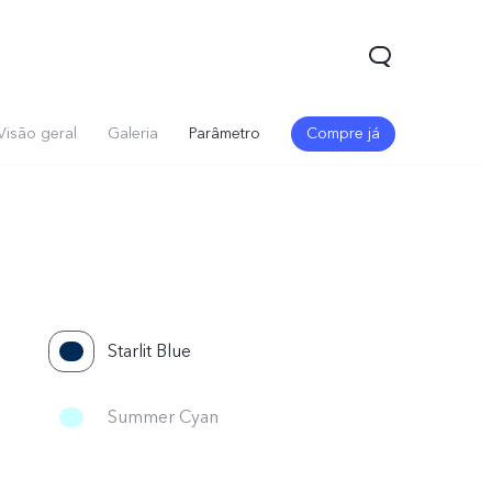
Visão geral
Galeria
Parâmetro
Compre já
Starlit Blue
Summer Cyan