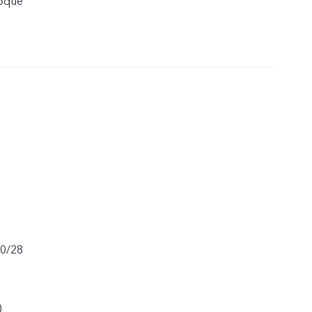
toque
20/28
)