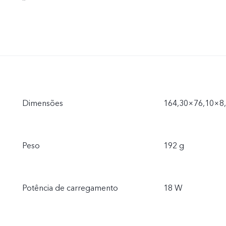
*
Dimensões
164,30×76,10×8
Peso
192 g
Potência de carregamento
18 W