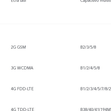
Ecrã tátil
Capacitivo multi
2G GSM
B2/3/5/8
3G WCDMA
B1/2/4/5/8
4G FDD-LTE
B1/2/3/4/5/7/8/
4G TDD-LTE
B38/40/41(194M