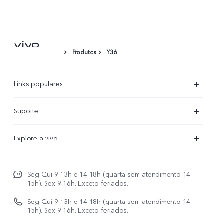
Filme protetor
Produtos
Y36
Links populares
X300 Ultra
Suporte
X300 FE
Centro de serviço
Explore a vivo
X300Pro
Autenticação com IMEI
Informações
X300
Atualização do sistema
Seg-Qui 9-13h e 14-18h (quarta sem atendimento 14-
Carreiras ao vivo
V70
15h). Sex 9-16h. Exceto feriados.
Manual do utilizador
Avisos legais
V70 FE
Seg-Qui 9-13h e 14-18h (quarta sem atendimento 14-
Atualizar registo
15h). Sex 9-16h. Exceto feriados.
Sobre nós