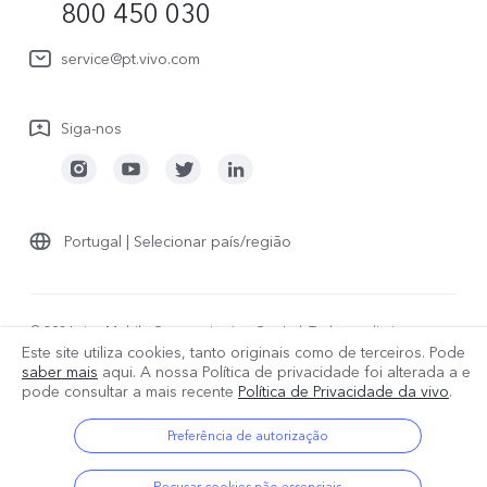
800 450 030
Watch GT 2
Política de garantia
Sustentabilidade
service@pt.vivo.com
Centro de privacidade da vivo
Siga-nos
Portugal | Selecionar país/região
© 2026 vivo Mobile Communication Co., Ltd. Todos os direitos
Este site utiliza cookies, tanto originais como de terceiros. Pode
reservados.
saber mais
aqui. A nossa Política de privacidade foi alterada a
e
Política de Privacidade
|
Suporte à privacidade
|
Política de cookies
pode consultar a mais recente
Política de Privacidade da vivo
.
|
Política de dados
Preferência de autorização