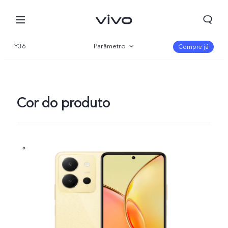
Y36
Parâmetro
Compre já
Visão geral
Galeria
Cor do produto
Portugal | Selecionar país/região