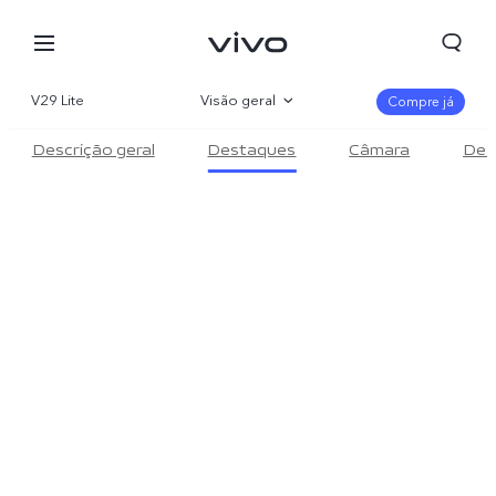
V29 Lite
Visão geral
Compre já
Descrição geral
Destaques
Câmara
Des
Galeria
Parâmetro