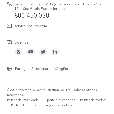
Avisos legais
V70 FE
Seg-Qui 9-13h e 14-18h (quarta sem atendimento 14-
Atualizar registo
15h). Sex 9-16h. Exceto feriados.
Sobre nós
800 450 030
Watch GT 2
Política de garantia
Sustentabilidade
service@pt.vivo.com
Centro de privacidade da vivo
Siga-nos
Portugal | Selecionar país/região
© 2026 vivo Mobile Communication Co., Ltd. Todos os direitos
reservados.
Política de Privacidade
|
Suporte à privacidade
|
Política de cookies
|
Política de dados
|
Definições de cookies