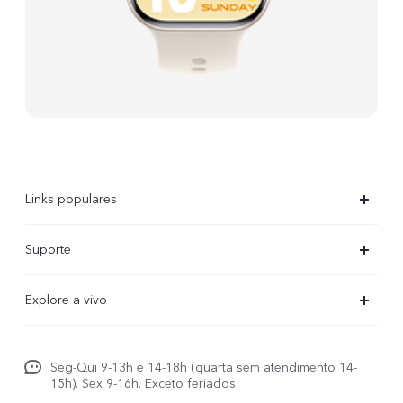
Links populares
X300 Ultra
Suporte
X300 FE
Centro de serviço
Explore a vivo
X300Pro
Autenticação com IMEI
Informações
X300
Atualização do sistema
Seg-Qui 9-13h e 14-18h (quarta sem atendimento 14-
Carreiras ao vivo
V70
15h). Sex 9-16h. Exceto feriados.
Manual do utilizador