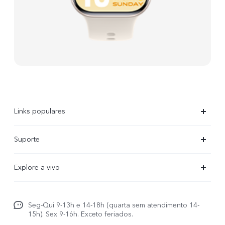
Links populares
X300 Ultra
Suporte
X300 FE
Centro de serviço
Explore a vivo
X300Pro
Autenticação com IMEI
Informações
X300
Atualização do sistema
Seg-Qui 9-13h e 14-18h (quarta sem atendimento 14-
Carreiras ao vivo
V70
15h). Sex 9-16h. Exceto feriados.
Manual do utilizador