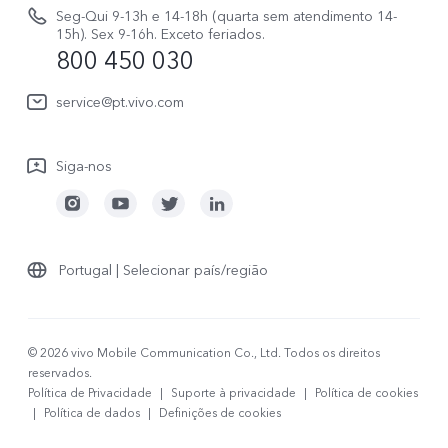
Avisos legais
V70 FE
Seg-Qui 9-13h e 14-18h (quarta sem atendimento 14-
Atualizar registo
15h). Sex 9-16h. Exceto feriados.
Sobre nós
800 450 030
Watch GT 2
Política de garantia
Sustentabilidade
service@pt.vivo.com
Centro de privacidade da vivo
Siga-nos
Portugal | Selecionar país/região
© 2026 vivo Mobile Communication Co., Ltd. Todos os direitos
reservados.
Política de Privacidade
|
Suporte à privacidade
|
Política de cookies
|
Política de dados
|
Definições de cookies