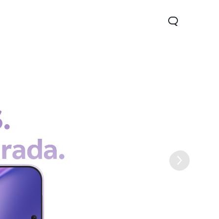
V70
V70 FE
Watch GT 2
novo
novo