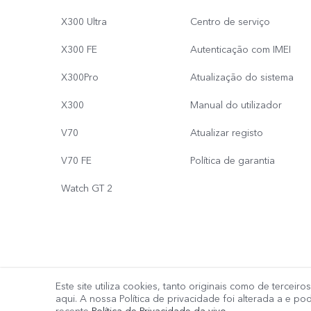
X300 Ultra
Centro de serviço
X300 FE
Autenticação com IMEI
X300Pro
Atualização do sistema
X300
Manual do utilizador
V70
Atualizar registo
V70 FE
Política de garantia
Watch GT 2
Este site utiliza cookies, tanto originais como de terceir
© 2026 vivo Mobile Communication Co., Ltd. Todos os direitos 
aqui. A nossa Política de privacidade foi alterada a
e pod