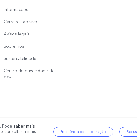
Informações
Carreiras ao vivo
Avisos legais
Sobre nós
Sustentabilidade
Centro de privacidade da
vivo
os. Pode
saber mais
reservados.
|
Política de Privacidade
|
Suporte à privacidade
|
Política de coo
e consultar a mais
Preferência de autorização
Recus