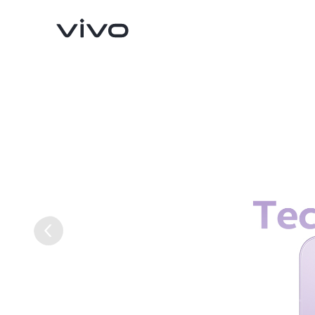
X300 Ultra
X300 FE
novo
novo