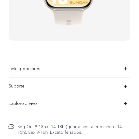
Links populares
X300 Ultra
Suporte
X300 FE
Centro de serviço
Explore a vivo
X300Pro
Autenticação com IMEI
Informações
X300
Atualização do sistema
Seg-Qui 9-13h e 14-18h (quarta sem atendimento 14-
Carreiras ao vivo
V70
15h). Sex 9-16h. Exceto feriados.
Manual do utilizador