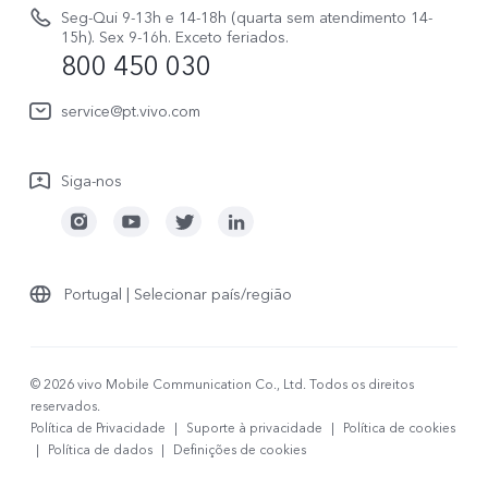
Avisos legais
V70 FE
Seg-Qui 9-13h e 14-18h (quarta sem atendimento 14-
Atualizar registo
15h). Sex 9-16h. Exceto feriados.
Sobre nós
800 450 030
Watch GT 2
Política de garantia
Sustentabilidade
service@pt.vivo.com
Centro de privacidade da vivo
Siga-nos
Portugal | Selecionar país/região
© 2026 vivo Mobile Communication Co., Ltd. Todos os direitos
reservados.
Política de Privacidade
|
Suporte à privacidade
|
Política de cookies
|
Política de dados
|
Definições de cookies