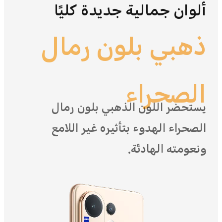
ألوان جمالية جديدة كليًا
ذهبي بلون رمال
الأرجواني الداكن
الصحراء
يستحضر اللون الذهبي بلون رمال
أناقة بلا مجهود، ولون يتناغم مع حركتك.
الصحراء الهدوء بتأثيره غير اللامع
يمزج اللون الأرجواني الداكن بين إشراقة
ونعومته الهادئة.
الشباب وأناقة السكون.