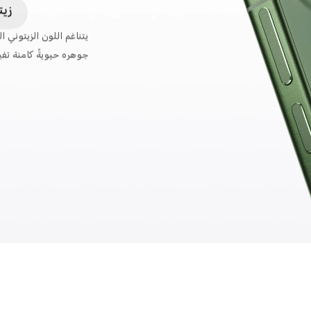
أسو
زي
يمزج الأسود الفاخر بين
خفيفة، يعكس أناقة هادئ