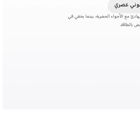
د فاخر
توني عصري
 قاعدة داكنة بعمق الحبر وتماوجات ضوئية
ة تبرز دون مبالغة.