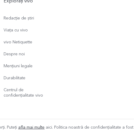
Explorați vivo
Redacție de știri
Viața cu vivo
vivo Netiquette
Despre noi
Mențiuni legale
Durabilitate
Centrul de
confidențialitate vivo
rți. Puteți
afla mai multe
aici. Politica noastră de confidențialitate a fos