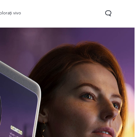
plorați vivo
Y35
Y22s
nou
nou