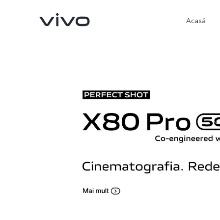
Acasă
X90 Pro
X80 Lite
nou
nou