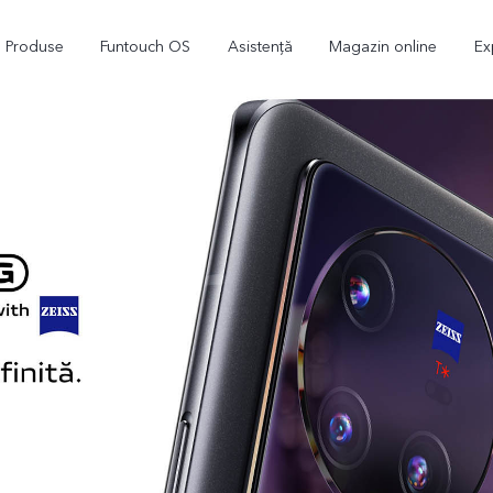
Produse
Funtouch OS
Asistență
Magazin online
Ex
V23 5G
Y16
nou