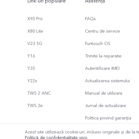
Link-uri populare
Asistență
X90 Pro
FAQs
X80 Lite
Centru de service
V23 5G
Funtouch OS
Y16
Trimite la reparatie
Y35
Autentificare IMEI
Y22s
Actualizarea sistemului
TWS 2 ANC
Manual de utilizare
TWS 2e
Jurnal de actualizare
Politica privind garanția
Acest site utilizează cookie-uri, inclusiv originale și de la te
Politică de confidențialitate vivo
.