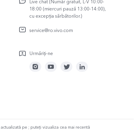
Live chat (Număr gratuit, L-V 10:00-
18:00 (miercuri pauză 13:00-14:00),
cu excepția sărbătorilor.)
service@ro.vivo.com
Urmăriți-ne
t actualizată pe
; puteți vizualiza cea mai recentă