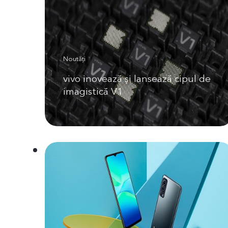
Noutăți
vivo inovează și lansează cipul de
imagistică V1